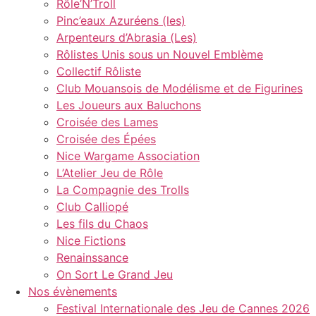
Rôle’N’Troll
Pinc’eaux Azuréens (les)
Arpenteurs d’Abrasia (Les)
Rôlistes Unis sous un Nouvel Emblème
Collectif Rôliste
Club Mouansois de Modélisme et de Figurines
Les Joueurs aux Baluchons
Croisée des Lames
Croisée des Épées
Nice Wargame Association
L’Atelier Jeu de Rôle
La Compagnie des Trolls
Club Calliopé
Les fils du Chaos
Nice Fictions
Renainssance
On Sort Le Grand Jeu
Nos évènements
Festival Internationale des Jeu de Cannes 2026