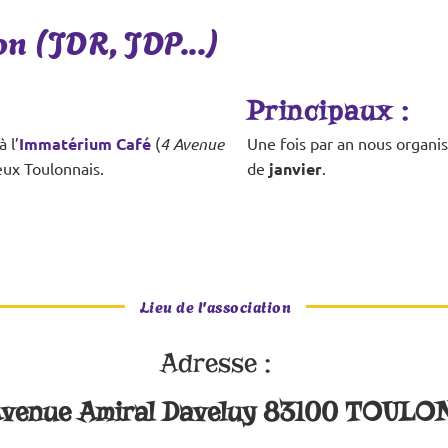
n (JDR, JDP...)
Principaux :
 l’
Immatérium Café
(
4 Avenue
Une fois par an nous organ
jeux Toulonnais.
de
janvier
.
Lieu de l'association
Adresse :
venue Amiral Daveluy 83100 TOULO