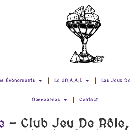
os Évènements
Le GR.A.A.L
Les Jeux D
Ressources
Contact
e
- Club Jeu De Rôle