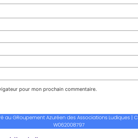
avigateur pour mon prochain commentaire.
ervé au GRoupement Azuréen des Associations Ludiques | Créa
W062008797