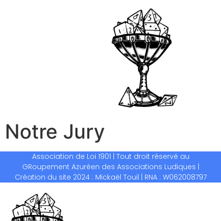
Notre Jury
Association de Loi 1901 | Tout droit réservé au
GRoupement Azuréen des Associations Ludiques |
Création du site 2024 : Mickaël Touil | RNA : W062008797