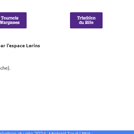
Tournois
Triathlon
Wargames
du Rôle
ar l’espace Lerins
ache).
tion du site 2024 : Mickaël Touil | RNA :