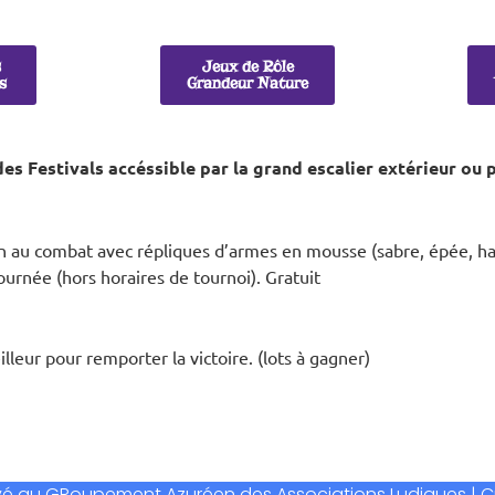
s
Jeux de Rôle
es
Grandeur Nature
es Festivals accéssible par la grand escalier extérieur ou p
on au combat avec répliques d’armes en mousse (sabre, épée, h
urnée (hors horaires de tournoi). Gratuit
lleur pour remporter la victoire. (lots à gagner)
ervé au GRoupement Azuréen des Associations Ludiques | Créa