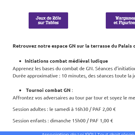
Jeux de Rôle
Wargame
sur Tables
et Figurin
Retrouvez notre espace GN sur la terrasse du Palais d
Initiations combat médiéval ludique
A
pprenez les bases du combat de GN. Séances d’initiati
Durée approximative : 10 minutes, des séances toute la jo
Tournoi combat GN
:
Affrontez vos adversaires au tour par tour et soyez le mei
Session adultes : le samedi à 16h30 / PAF 2,00 €
Session enfants : dimanche 15h00 / PAF 1,00 €
Association de Loi 1901 | Tout droit rés