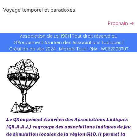
Voyage temporel et paradoxes
Prochain
→
Association de Loi 1901 | Tout droit réservé au
GRoupement Azuréen des Associations Ludiques |
Création du site 2024 : Mickaël Touil | RNA : W062008797
Le GRoupement Azuréen des Associations Ludiques
(GR.A.A.L) regroupe des associations ludiques de jeu
de simulation locales de la région SUD. Il permet la