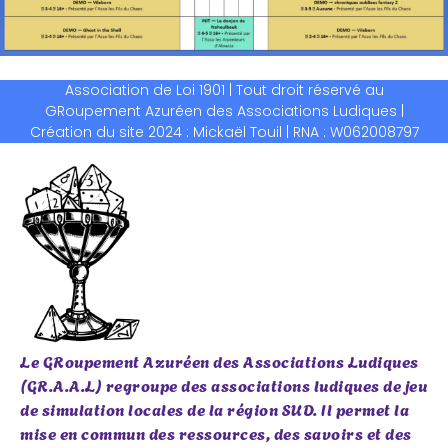
Association de Loi 1901 | Tout droit réservé au
GRoupement Azuréen des Associations Ludiques |
Création du site 2024 : Mickaël Touil | RNA : W062008797
Le GRoupement Azuréen des Associations Ludiques
(GR.A.A.L) regroupe des associations ludiques de jeu
de simulation locales de la région SUD. Il permet la
mise en commun des ressources, des savoirs et des